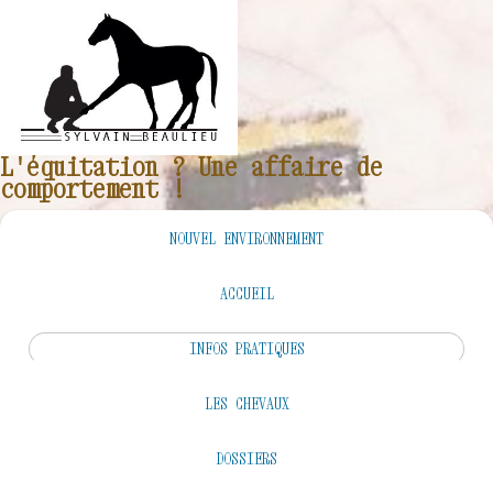
Année
Mois
Année
Mois
précédente
précédent
suivante
suivant
L'équitation ? Une affaire de
comportement !
NOUVEL ENVIRONNEMENT
ACCUEIL
INFOS PRATIQUES
LES CHEVAUX
DOSSIERS