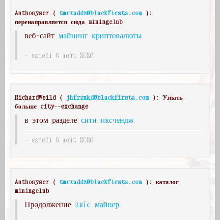
Anthonyser (
tmrxuddz@blackfirsta.com
):
перенаправляется сюда miningclub
веб-сайт
майнинг криптовалюты
samedi 8 août 2026
RichardWeild (
jhfrzukd@blackfirsta.com
): Узнать
больше city--exchange
в этом разделе
сити иксчендж
samedi 8 août 2026
Anthonyser (
tmrxuddz@blackfirsta.com
): каталог
miningclub
Продолжение
asic майнер