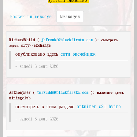
Poster un message
Messages
RichardWeild (
jhfrzukd@blackfirsta.com
): смотреть
здесь city--exchange
опубликовано здесь
сити эксчейндж
samedi 8 août 2026
Anthonyser (
tmrxuddz@blackfirsta.com
): нажмите здесь
miningclub
посмотреть в этом разделе
antminer s21 hydro
samedi 8 août 2026