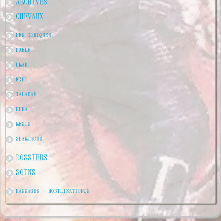
ARCHIVES
CHEVAUX
LES COMIQUES
DJELF
DRAK
ECHO
GALAHAD
PUMA
RESIS
SPARTACUS
DOSSIERS
SOINS
MASSAGES - MOBILISATIONQS