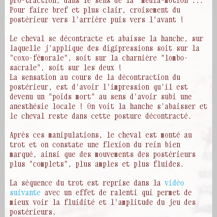
pro-traction, dans le sens de la "média-motion"...
Pour faire bref et plus clair, croisement du
postérieur vers l'arrière puis vers l'avant !
Le cheval se décontracte et abaisse la hanche, sur
laquelle j'applique des digipressions soit sur la
"coxo-fémorale", soit sur la charnière "lombo-
sacrale", soit sur les deux !
La sensation au cours de la décontraction du
postérieur, est d'avoir l'impression qu'il est
devenu un "poids mort" au sens d'avoir subi une
anesthésie locale ! On voit la hanche s'abaisser et
le cheval reste dans cette posture décontracté.
Après ces manipulations, le cheval est monté au
trot et on constate une flexion du rein bien
marqué, ainsi que des mouvements des postérieurs
plus "complets", plus amples et plus fluides.
La séquence du trot est reprise dans la
vidéo
suivante
avec un effet de ralenti qui permet de
mieux voir la fluidité et l'amplitude du jeu des
postérieurs.