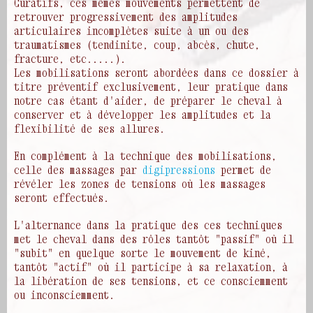
Curatifs, ces mêmes mouvements permettent de
retrouver progressivement des amplitudes
articulaires incomplètes suite à un ou des
traumatismes (tendinite, coup, abcès, chute,
fracture, etc.....).
Les mobilisations seront abordées dans ce dossier à
titre préventif exclusivement, leur pratique dans
notre cas étant d'aider, de préparer le cheval à
conserver et à développer les amplitudes et la
flexibilité de ses allures.
En complément à la technique des mobilisations,
celle des massages par
digipressions
permet de
révéler les zones de tensions où les massages
seront effectués.
L'alternance dans la pratique des ces techniques
met le cheval dans des rôles tantôt "passif" où il
"subit" en quelque sorte le mouvement de kiné,
tantôt "actif" où il participe à sa relaxation, à
la libération de ses tensions, et ce consciemment
ou inconsciemment.