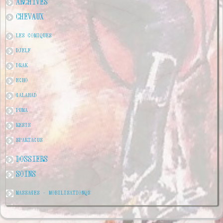
ARCHIVES
CHEVAUX
LES COMIQUES
DJELF
DRAK
ECHO
GALAHAD
PUMA
RESIS
SPARTACUS
DOSSIERS
SOINS
MASSAGES - MOBILISATIONQS